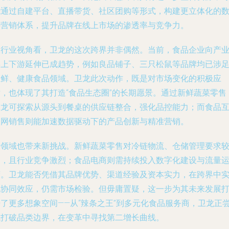
能通过自建平台、直播带货、社区团购等形式，构建更立体化的
字营销体系，提升品牌在线上市场的渗透率与竞争力。
从行业视角看，卫龙的这次跨界并非偶然。当前，食品企业向产
链上下游延伸已成趋势，例如良品铺子、三只松鼠等品牌均已涉
生鲜、健康食品领域。卫龙此次动作，既是对市场变化的积极应
对，也体现了其打造“食品生态圈”的长期愿景。通过新鲜蔬菜零售
卫龙可探索从源头到餐桌的供应链整合，强化品控能力；而食品
联网销售则能加速数据驱动下的产品创新与精准营销。
新领域也带来新挑战。新鲜蔬菜零售对冷链物流、仓储管理要求
高，且行业竞争激烈；食品电商则需持续投入数字化建设与流量
营。卫龙能否凭借其品牌优势、渠道经验及资本实力，在跨界中
现协同效应，仍需市场检验。但毋庸置疑，这一步为其未来发展
开了更多想象空间——从“辣条之王”到多元化食品服务商，卫龙正
试打破品类边界，在变革中寻找第二增长曲线。