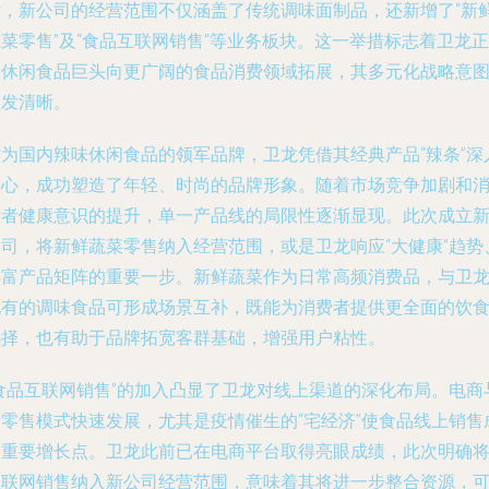
示，新公司的经营范围不仅涵盖了传统调味面制品，还新增了“新
菜零售”及“食品互联网销售”等业务板块。这一举措标志着卫龙正
从休闲食品巨头向更广阔的食品消费领域拓展，其多元化战略意
愈发清晰。
作为国内辣味休闲食品的领军品牌，卫龙凭借其经典产品“辣条”深
人心，成功塑造了年轻、时尚的品牌形象。随着市场竞争加剧和
费者健康意识的提升，单一产品线的局限性逐渐显现。此次成立
公司，将新鲜蔬菜零售纳入经营范围，或是卫龙响应“大健康”趋势
丰富产品矩阵的重要一步。新鲜蔬菜作为日常高频消费品，与卫
现有的调味食品可形成场景互补，既能为消费者提供更全面的饮
选择，也有助于品牌拓宽客群基础，增强用户粘性。
“食品互联网销售”的加入凸显了卫龙对线上渠道的深化布局。电商
新零售模式快速发展，尤其是疫情催生的“宅经济”使食品线上销售
为重要增长点。卫龙此前已在电商平台取得亮眼成绩，此次明确
互联网销售纳入新公司经营范围，意味着其将进一步整合资源，