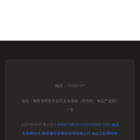
电话：1500976**
地址：陕西省西安市蓝田县洩湖镇（薛河村）食品产业园2-
1号
COPYRIGHT © 2026
WWW.YUELAIYUEDONGNI.COM
食品
互联网销售
陕西傻得冒餐饮管理有限公司
食品互联网销售