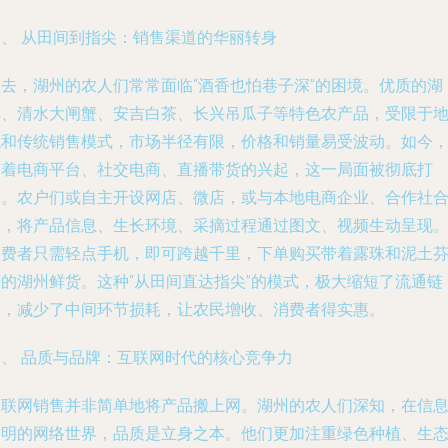
一、 从田间到指尖：销售渠道的华丽转身
过去，湖州的农人们常常面临“酒香也怕巷子深”的困境。优质的湖
羊、清水大闸蟹、安吉白茶、长兴吊瓜子等特色农产品，受限于
域和传统销售模式，市场半径有限，价格和销量易受波动。如今
随着电商平台、社交电商、直播带货的兴起，这一局面被彻底打
破。农户们或自主开设网店、微店，或与本地电商企业、合作社
作，将产品信息、生长环境、采摘过程通过图文、视频生动呈现
消费者只需轻点手机，即可跨越千里，下单购买带着露珠和泥土
芳的湖州鲜货。这种“从田间直达指尖”的模式，极大缩短了流通链
条，减少了中间环节损耗，让农民增收、消费者得实惠。
二、 品质与品牌：互联网时代的核心竞争力
互联网销售并非简单地将产品搬上网。湖州的农人们深知，在信
透明的网络世界，品质是立身之本。他们更加注重绿色种植、生