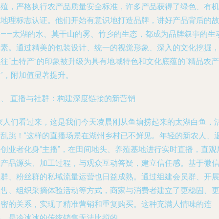
养殖，严格执行农产品质量安全标准，许多产品获得了绿色、有
或地理标志认证。他们开始有意识地打造品牌，讲好产品背后的
事——太湖的水、莫干山的雾、竹乡的生态，都成为品牌叙事的生
元素。通过精美的包装设计、统一的视觉形象、深入的文化挖掘
往“土特产”的印象被升级为具有地域特色和文化底蕴的“精品农产
”，附加值显著提升。
三、 直播与社群：构建深度链接的新营销
“家人们看过来，这是我们今天凌晨刚从鱼塘捞起来的太湖白鱼，
蹦乱跳！”这样的直播场景在湖州乡村已不鲜见。年轻的新农人、
乡创业者化身“主播”，在田间地头、养殖基地进行实时直播，直观
示产品源头、加工过程，与观众互动答疑，建立信任感。基于微
社群、粉丝群的私域流量运营也日益成熟。通过组建会员群、开
预售、组织采摘体验活动等方式，商家与消费者建立了更稳固、
亲密的关系，实现了精准营销和重复购买。这种充满人情味的连
接，是冷冰冰的传统销售无法比拟的。