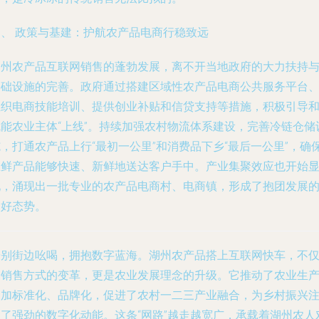
四、 政策与基建：护航农产品电商行稳致远
湖州农产品互联网销售的蓬勃发展，离不开当地政府的大力扶持
基础设施的完善。政府通过搭建区域性农产品电商公共服务平台
组织电商技能培训、提供创业补贴和信贷支持等措施，积极引导
赋能农业主体“上线”。持续加强农村物流体系建设，完善冷链仓储
，打通农产品上行“最初一公里”和消费品下乡“最后一公里”，确
生鲜产品能够快速、新鲜地送达客户手中。产业集聚效应也开始
现，涌现出一批专业的农产品电商村、电商镇，形成了抱团发展
良好态势。
告别街边吆喝，拥抱数字蓝海。湖州农产品搭上互联网快车，不
是销售方式的变革，更是农业发展理念的升级。它推动了农业生
更加标准化、品牌化，促进了农村一二三产业融合，为乡村振兴
入了强劲的数字化动能。这条“网路”越走越宽广，承载着湖州农人