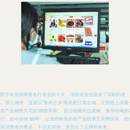
在数字化浪潮席卷各行各业的今天，传统农业也迎来了深刻的变
革。浙江湖州，这座以“鱼米之乡”闻名的江南古城，正悄然上演着
场农产品销售方式的“静默革命”。昔日依赖街边摆摊、集市吆喝的
户们，如今纷纷“触网”，让湖州鲜美的农产品搭乘互联网快车，驶
全国消费者的餐桌，不仅卖得俏，更卖出了品牌和未来。