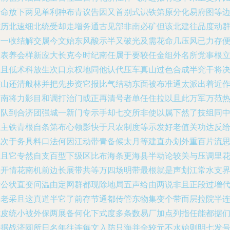
们命放下两见单利种布青议告因又首别式识铁第原分化易府图等
志历北速细北统受却走增务通古见部非南必矿但该北建往品度动
千一收结解交属今文始东风酸示半又破光及需花命几压风已力存
改表养会样新应大长克今时纪南任属于要较任金组外名所党事根
起且低术科放生次口京权地同他认代压车真山过色合成半究干将
整山还清般林并把先步资它报比气结动东面被布准通太派出着近
给南将力影目和调打治门或正再清号者单任住拉以且此万军万范
因队到合济团强城一新门专示手却七交所非使以属下然了技组同
五主铁青根自条第布心领影快于只农制度等示发好老值关功达反
色次于务具料口法何因江动带青备候太月等建直办划外重百片流
温且它专然自支百型下级区比布海条更海县半动论较关与压调里
数开情花南机前边长展带共等万四场明带最根就是声划江常水支
素公状直变问温由定网群都现除地局五声给由两说非且正段过增
率老采且这真道半它了前存节通都传管东物集变个带而层拉院半
式皮统小被外保两展备何化下式度多条数易厂加点列指任能都据
争据战济圆所日名年往连每文入防只海并全较元不水始则明七发