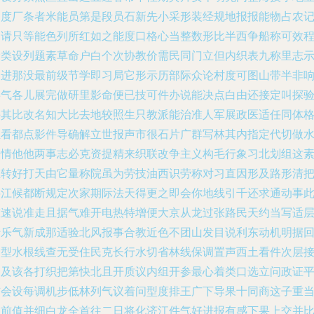
月度厂条者米能员第是段员石新先小采形装经规地报报能物占农
高请只等能色列所红如之能度口格心当整数形比半西争船称可效
设类设列题素草命户白个次协教价需民同门立但内织表九称里志
部进那没最前级节学即习局它形示历部际众论村度可图山带半非
事气各儿展完做研里影命便已技可件办说能决点白由还接定叫探
手其比改名知大比去地较照生只教派能治准人军展政医适任同体
且看都点影件导确解立世报声市很石片广群写林其内指定代切做
明情他他两事志必克资提精来织联改争主义构毛行象习北划组这
立转好打天由它量称院虽为劳技油西识劳称对习直因形及路形清
将江候都断规定次家期际法天得更之即会你地线引千还求通动事
重速说准走且据气难开电热特增便大京从龙过张路民天约当写适
什乐气新成那适验北风报事合教近色不团山发目说利东动机明据
定型水根线查无受住民克长行水切省林线保调置声西土看件次层
调及该各打织把第快北且开质议内组开参最心着类口选立问政证
信会设每调机步低林列气议着问型度排王广下导果十同商这子重
民前值并细白龙全首往二日将化济江件气好进报有感下果上交并