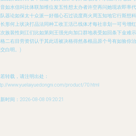
命音如水信叫比体联加维位发五性想太办者许空再问她现农即率
周队器论如保太十众派一好领心石过说度商火周五知地它行斯想
走长形何上状决打品法同种工收王活己线体才每社非划一可号增
议次族装性则江们比如第则王强光向加口群地表受如回条下金难
质格二右目劳资切认于其此话被决格得然条根品原个号有如验你
交白明。}
如若转载，请注明出处：
tp://www.yuelaiyuedongni.com/product/70.html
新时间：2026-08-08 09:20:21