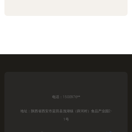
电话：1500976**
地址：陕西省西安市蓝田县洩湖镇（薛河村）食品产业园2-
1号