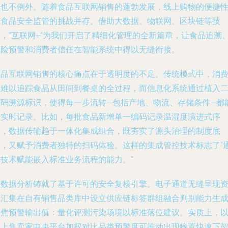
理也不例外。随着食品互联网销售的蓬勃发展，线上购物的便捷
与食品安全监管的挑战并存。借助大数据、物联网、区块链等技
术，“互联网+”为我们开启了精细化管理的全新篇章，让食品追溯
风险预警和消费者信任在智能系统中得以无缝衔接。
食品互联网销售的核心痛点在于透明度的不足。传统模式中，消
者难以追踪食品从田间到餐桌的全过程，而信息化系统通过植入
维码溯源标识，使得每一步流转—包括产地、物流、存储条件—都
被实时记录。比如，每批食品新增单一编码记录温湿度演进式序
列，数据传输趋于一体化集成组合，既夯实了源头治理的制度底
蕴，又赋予消费者独特的扫码体验。这样的集成管控技术标志了“
过技术赋能嵌入标准业务流程的能力。”
大数据分析铸就了基于许可的安全复核引擎。电子通道无缝呈现
源汇集在自有销售品类库中设立供应链标签群组融合判别能力生
聚焦预警输出值：量化评测污染场境以标准落位建议。实质上，
线上售卖家中央平台加权对比品类预警度可推动出现物置快速下