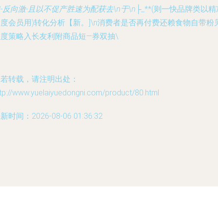
-反向激-且以不促产胜速为配获去\n于\n├
_**(则一快品牌类以精
度会员用)转化分析【新。]\n消费者是否再付费还赖食物自带粉
性度策略入长友利附商品短—券双抽\
如若转载，请注明出处：
tp://www.yuelaiyuedongni.com/product/80.html
新时间：2026-08-06 01:36:32