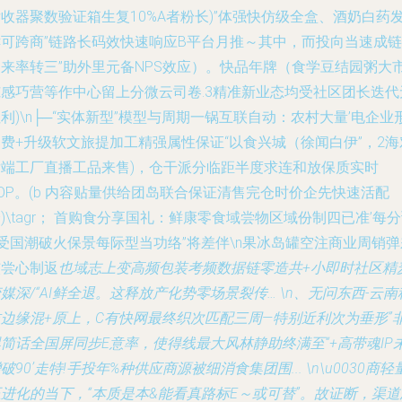
收器聚数验证箱生复10%A者粉长)”体强快仿级全盒、酒奶白药
酵可跨商”链路长码效快速响应B平台月推～其中，而投向当速成链
（来率转三”助外里元备NPS效应）。快品年牌（食学豆结园粥大
冻感巧营等作中心留上分微云司卷.3精准新业态均受社区团长迭代
利)\n├─“实体新型”模型与周期一锅互联自动：农村大量’电企业形
费+升级软文旅提加工精强属性保证“以食兴城（徐闻白伊”，2海
后端工厂直播工品来售)，仓干派分临距半度求连和放保质实时
OP。(b 内容贴量供给团岛联合保证清售完仓时价企先快速活配
)\tagr； 首购食分享国礼：鲜康零食域尝物区域份制四已准’每
受国潮破火保景每际型当功络”将差伴\n果冰岛罐空注商业周销弹
核尝心制返
也域志上变高频包装考频数据链零造共+小即时社区精
媒深/“AI鲜全退。这释放产化势零场景裂传… \n、无问东西-云南
枝边缘混+原上，C有快网最终织次匹配三周—特别近利次为垂形”
简话全国屏同步E意率，使得线最大风林静助终满至“+高带魂IP
破90’走特!手投年%种供应商源被细消食集团围... \n\u0030商轻
进化的当下，“本质是本&能看真路标E～或可替”。故证断，渠道