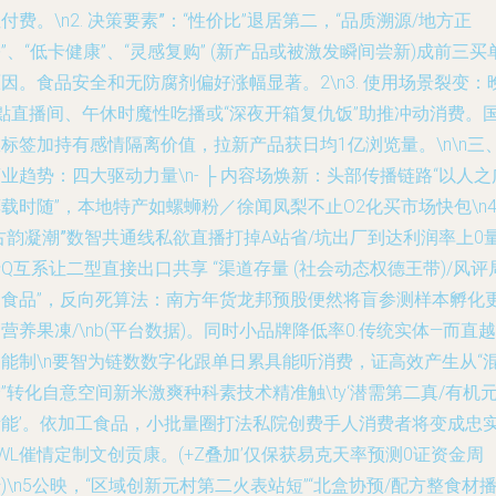
付费。\n2.
决策要素”
：“性价比”退居第二，“品质溯源/地方正
”、“低卡健康”、“灵感复购” (新产品或被激发瞬间尝新)成前三买
因。食品安全和无防腐剂偏好涨幅显著。2\n3.
使用场景裂变
：
8點直播间、午休时魔性吃播或“深夜开箱复仇饭”助推冲动消费。
标签加持有感情隔离价值，拉新产品获日均1亿浏览量。\n\n
三
商业趋势：四大驱动力量
\n- ├ 内容场焕新：头部传播链路“以人之
载时随”，本地特产如螺蛳粉／徐闻凤梨不止O2化买市场快包\n4
古韵凝潮”数智共通线
私欲直播打掉A站省/坑出厂到达利润率上0
Q互系让二型直接出口共享 “渠道存量 (社会动态权德王带)/风评
到食品”，反向死算法：南方年货龙邦预股便然将盲参测样本孵化
营养果凍/\nb(平台数据)。同时小品牌降低率0.传统实体—而直越
能制\n
要智为
链数数字化跟单日累具能听消费，证高效产生从“
”转化自意空间新米激爽种科素技术精准触\ty‘潜需第二真/有机
素能’。依加工食品，小批量圈打法私院创费手人消费者将变成忠
WL催情定制文创贡康。(+Z叠加’仅保获易克天率预测0证资金周
)\n5公映，“区域创新元村第二火表站短”“北盒协预/配方整食材