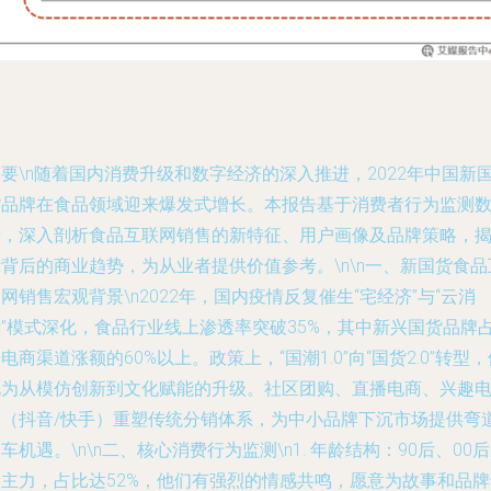
摘要
\n随着国内消费升级和数字经济的深入推进，2022年中国新
货品牌在食品领域迎来爆发式增长。本报告基于消费者行为监测
据，深入剖析食品互联网销售的新特征、用户画像及品牌策略，
背后的商业趋势，为从业者提供价值参考。\n\n
一、新国货食品
联网销售宏观背景
\n2022年，国内疫情反复催生“宅经济”与“云消
费”模式深化，食品行业线上渗透率突破35%，其中新兴国货品牌
电商渠道涨额的60%以上。政策上，“国潮1.0”向“国货2.0”转型
现为从模仿创新到文化赋能的升级。社区团购、直播电商、兴趣
商（抖音/快手）重塑传统分销体系，为中小品牌下沉市场提供弯
车机遇。\n\n
二、核心消费行为监测
\n1.
年龄结构
：90后、00
为主力，占比达52%，他们有强烈的情感共鸣，愿意为故事和品牌